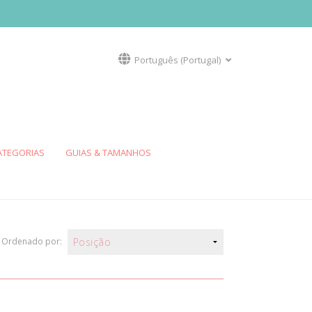
Português (Portugal)
ATEGORIAS
GUIAS & TAMANHOS
HALIOTIS
VIEIRA DO MAR
Colar
Anéis
Brincos
Ordenado por:
Colares
R
BEIJINHO DO MAR
Anéis