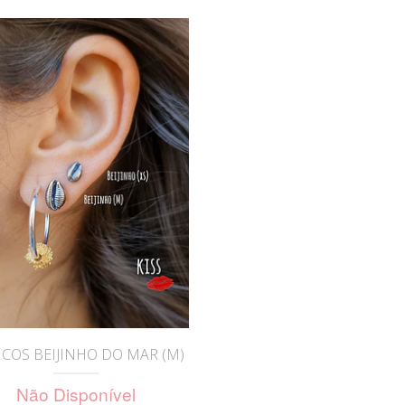
Brincos
Colares
COS BEIJINHO DO MAR (M)
Não Disponível