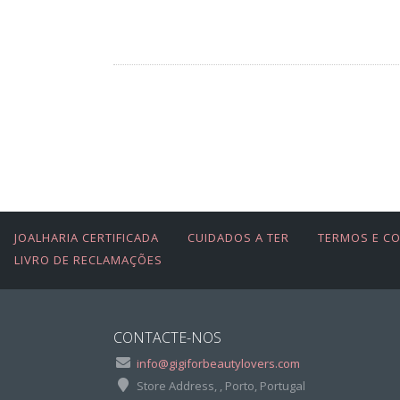
JOALHARIA CERTIFICADA
CUIDADOS A TER
TERMOS E C
LIVRO DE RECLAMAÇÕES
CONTACTE-NOS
info@gigiforbeautylovers.com
Store Address, , Porto, Portugal