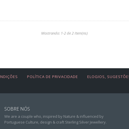
Mostrando: 1-2 de 2 Item(ns)
ONDIÇÕES
POLÍTICA DE PRIVACIDADE
ELOGIOS, SUGESTÕE
SOBRE NÓS
We are a couple who, inspired by Nature & influenced by
Portuguese Culture, design & craft Sterling Silver Jewellery.