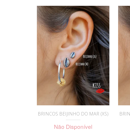
Colares
Argola Coral
Colares
Colar Fauna
Pulseira Fauna
Pulseiras
BRINCOS BEIJINHO DO MAR (XS)
BRIN
Não Disponível