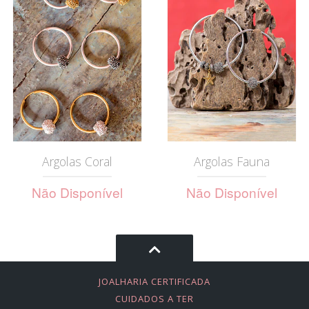
Argolas Coral
Argolas Fauna
Não Disponível
Não Disponível
JOALHARIA CERTIFICADA
CUIDADOS A TER