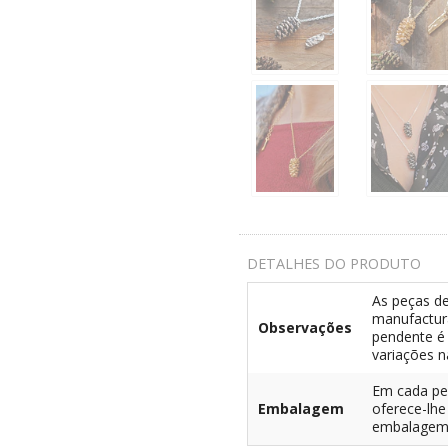
DETALHES DO PRODUTO
As peças de
manufactura
Observações
pendente é ú
variações 
Em cada peç
Embalagem
oferece-lh
embalagem, 