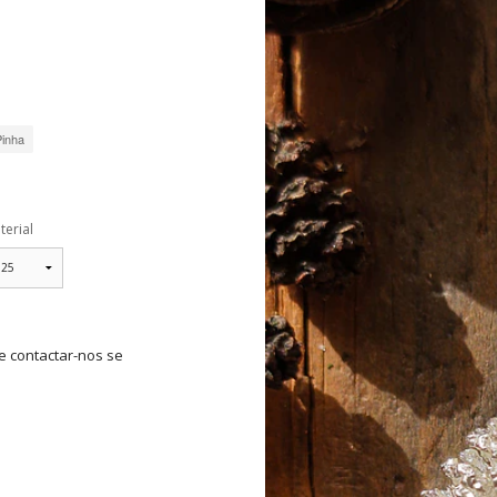
Brincos
Colares
Pinha
terial
e contactar-nos se