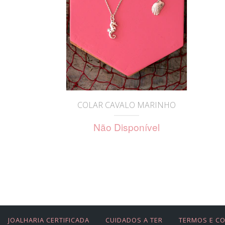
COLAR CAVALO MARINHO
Não Disponível
JOALHARIA CERTIFICADA
CUIDADOS A TER
TERMOS E C