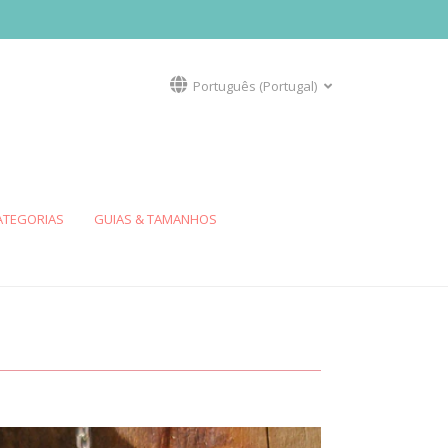
Português (Portugal)
ATEGORIAS
GUIAS & TAMANHOS
HALIOTIS
VIEIRA DO MAR
Colar
Anéis
Brincos
Colares
R
BEIJINHO DO MAR
Anéis