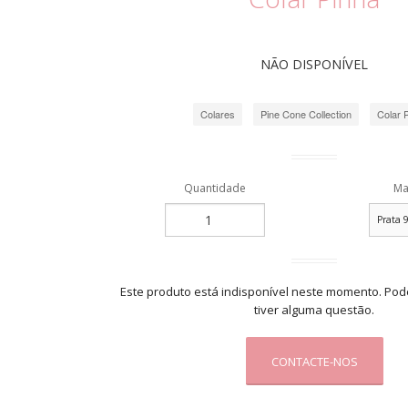
Colares
Argola Coral
Colares
Colar Fauna
Pulseira Fauna
NÃO DISPONÍVEL
Pulseiras
Colares
Pine Cone Collection
Colar 
Quantidade
Ma
Este produto está indisponível neste momento. Pod
tiver alguma questão.
CONTACTE-NOS